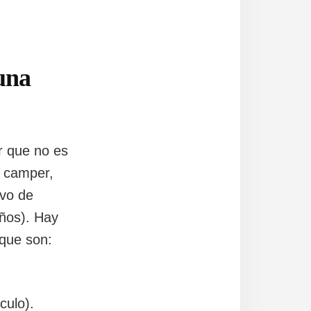
una
r que no es
a camper,
evo de
ños). Hay
 que son:
culo).