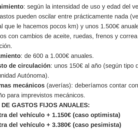
imiento
: según la intensidad de uso y edad del ve
astos pueden oscilar entre prácticamente nada (ve
al que le hacemos pocos km) y unos 1.500€ anuale
s con cambios de aceite, ruedas, frenos y correa
ción.
amiento
: de 600 a 1.000€ anuales.
to de circulación
: unos 150€ al año (según tipo 
nidad Autónoma).
emas mecánicos
(averías): deberíamos contar co
ño para imprevistos mecánicos.
 DE GASTOS FIJOS ANUALES:
tra del vehículo + 1.150€ (caso optimista)
tra del vehículo + 3.380€ (caso pesimista)