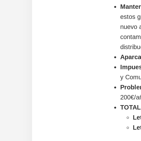
Manten
estos g
nuevo 
contamo
distribu
Aparc
Impues
y Comu
Probl
200€/a
TOTAL
Le
Le