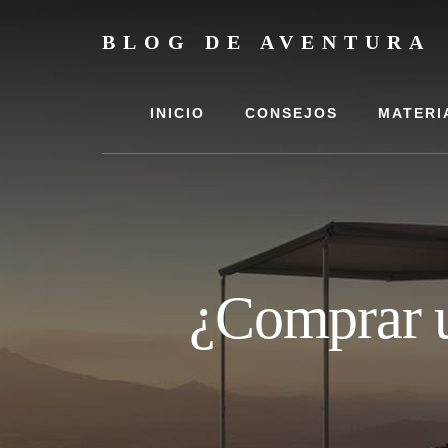
Skip
Skip
to
to
BLOG DE AVENTURA
content
footer
La
información
que
INICIO
CONSEJOS
MATERI
necesitas
para
tus
aventuras
¿Comprar u