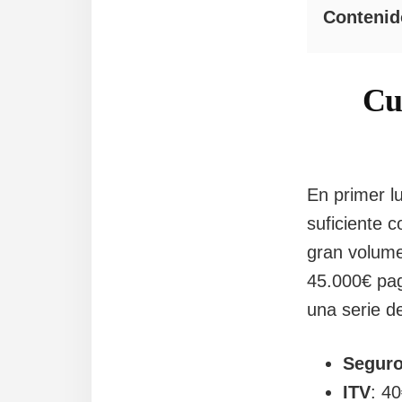
Contenid
Cu
En primer l
suficiente 
gran volume
45.000€ pa
una serie 
Segur
ITV
: 4