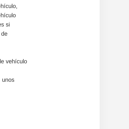
hículo,
hículo
s si
 de
de vehículo
n unos