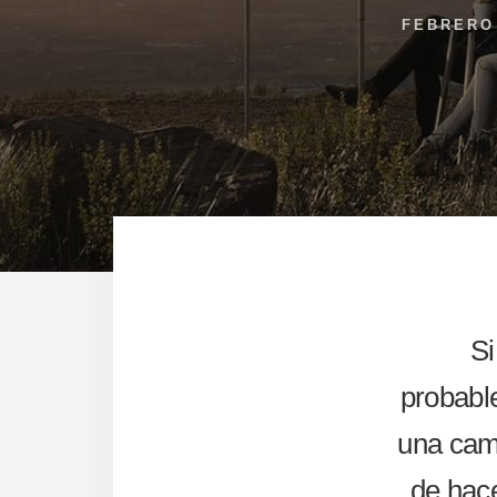
FEBRERO 
Si
probabl
una cam
de hace