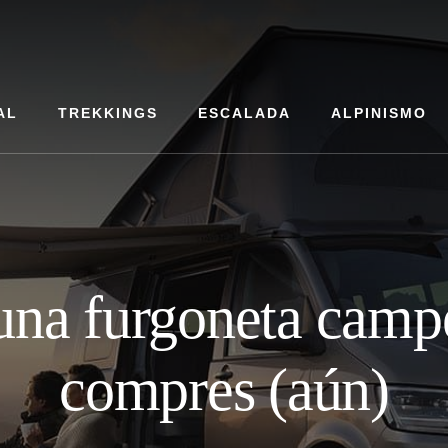
AL
TREKKINGS
ESCALADA
ALPINISMO
na furgoneta campe
compres (aún)