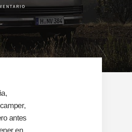
MENTARIO
ña,
 camper,
ro antes
tener en