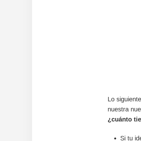
Lo siguient
nuestra nue
¿cuánto ti
Si tu i