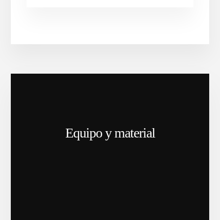
TECHO
O
TECHO
ELEVABLE?
LO
QUE
NECESITAS
SABER
Equipo y material